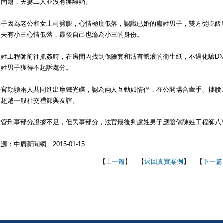
養問題，夫妻二人並沒有辦離婚。
妻子因為老公和女上司劈腿，心情極度低落，認識已婚的盧姓男子，雙方從吃飯
丈夫有小三心情低落，最後自己也淪為小三的身份。
陳姓工程師前往抓姦時，在房間內找到保險套和沾有體液的衛生紙，不過化驗D
盧姓男子獲得不起訴處分。
法官勘驗兩人共同進出摩鐵光碟，認為兩人互動如情侶，在公開場合牽手、摟腰
已超越一般社交禮節與友誼。
儘管刑事部分證據不足，但民事部分，法官最後判盧姓男子應賠償陳姓工程師八
源：中廣新聞網 2015-01-15
【
上一篇
】 【
返回真實案例
】 【
下一篇