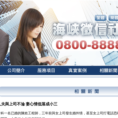
人夫與上司不淪 妻心情低落成小三
竹科一名已婚的陳姓工程師，三年前與女上司發生婚外情，甚至女上司打電話恐