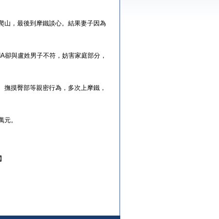
爬山，最後到摩鐵談心。結果妻子因為
NA卻與盧姓男子不符，妨害家庭部分，
、撫摸臀部等親密行為，多次上摩鐵，
萬元。
】