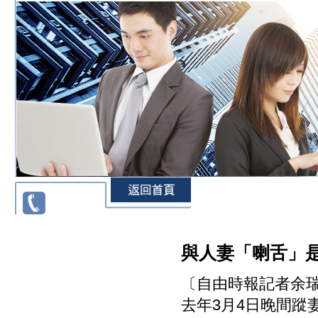
與人妻「喇舌」是
〔自由時報記者余
去年3月4日晚間蹤