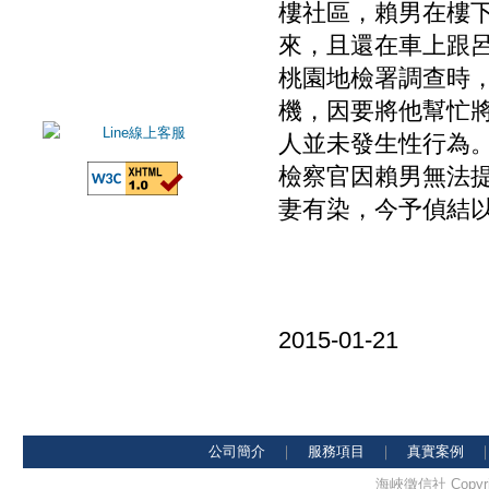
樓社區，賴男在樓
來，且還在車上跟
桃園地檢署調查時
機，因要將他幫忙
人並未發生性行為
檢察官因賴男無法
妻有染，今予偵結
2015-01-21
公司簡介
｜
服務項目
｜
真實案例
海峽徵信社 Copyright